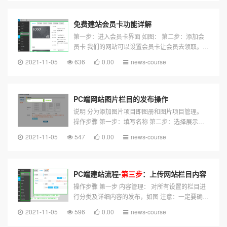
免费建站会员卡功能详解
第一步：进入会员卡界面 如图： 第二步：添加会
员卡 我们的网站可以设置会员卡让会员去领取。会
员卡是在线上领取线下使用的。操作如下： 正面：
2021-11-05
636
0.00
news-course
背面设置：
第三步
、会员卡管理...
PC端网站图片栏目的发布操作
说明 分为添加图片项目即图册和图片项目管理。
操作步骤 第一步：填写名称 第二步：选择展示样
式
第三步
：选择文件上传图片 说明：单张图片大
2021-11-05
547
0.00
news-course
小不能超过3M。为了适应页面宽度，图...
PC端建站流程-
第三步
：上传网站栏目内容
操作步骤 第一步 内容管理： 对所有设置的栏目进
行分类及详细内容的发布，如图 注意：一定要确认
栏目是不是自己需要的，并核对栏目的类型，如果
2021-11-05
596
0.00
news-course
后期有误，只能删除，不能修改。...