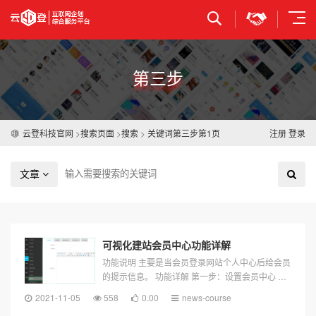
立即提交
第三步
云登科技官网
>
搜索页面
>
搜索
>
关键词第三步第1页
注册
登录
文章
可视化建站会员中心功能详解
功能说明 主要是当会员登录网站个人中心后给会员
的提示信息。 功能详解 第一步：设置会员中心 第
二步：设置公告中心
第三步
：高级设置...
2021-11-05
558
0.00
news-course