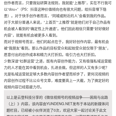
创作者而言，只要我钻研算法规则，我就能“上推荐”，实在不行我可
以“dou+”（PS：抖音这种价值倾向也有很大问题，给抖音埋下隐
患）。对于快手创作者而言，“同城或附近的人”会看到我的作品。
对于大部分普通人来说，“上首页”“上推荐”就是他们对于自己作品有
机会被人看到的“确定性上升通道”。他们因此相信只需要“好好做好
内容”，就能有机会被更多人看到。
而对于视频号而言，他们的起点在于，我好好创作内容，最有机会
被“我朋友”看到。那么作品的目标受众和起始受众就仅限于“朋友”，
愿意付出的创作成本和精力大打折扣。吸引力也大打折扣。
少数深谙“社群运营”之道，既有内容创作能力，又有极强私域运营能
力的人才能在其中看到机会，扎进去做。但这样的人又有多少呢？
光是私域运营就足够大多数内容创作者望而却步了，更何况视频的
内容创作过程不比公众号文章，难度要高上一大截，为了搞定好的
视频内容已经筋疲力尽。
以上是云登科技分享的《微信视频号的视频战争——困局与出路
（上）》内容，该内容由YUNDENG.NET发布于本站的新媒体问
题栏目，已经被小伙伴浏览了
0
次，欢迎大家一起讨论关于此文