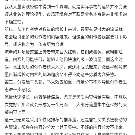
我从大量实践经验中得到一个真理，就是实际事物的运转并不完全
遵从业务的理论模型，市场环境会对互联网业务本身带来非常多的
不确定性。
所以，从创作者绝对数量的增长上来讲，只要有足够大的流量就一
定会吸引更多的创作者和内容进来。但这里的创作者我需要打个影
号，或许称之为上传者更为合适。
流量的井喷给这些上传者带来巨大红利，它们或搬运、或粗制烂
造，内容的门槛极低，能够让他们快速的吸一波流量。而这个时
候，真正优质的创作者还未入局，或还未成长起来，微信视频号流
量日渐增长对内容的饥渴程度又不得不向这些劣质内容妥协。
第二，
分发趋于头部，马太效应加重，流量分布不均导致创作者生
态进一步恶化。
流量快速增长，内容供给滞后，尤其是优质内容供给滞后，不想以
次充好，那么就会形成另一个局面——大部分流量集中在少数的头
部内容上面。
这一点无论是采用个性化推荐的推荐流，还是靠社交关系链驱动的
点赞流，都会在内容的分发上趋于集中。不好的内容分发不出来，
或者不想影响用户体验，好的内容又极其有限，大量流量集中在少