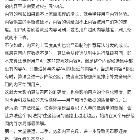
的内容至少需要对应扩展10倍。
内容的增长如果跟不上流量规模的增长，就会稀释用户内容体验。
内容供需的平衡被破坏，内容的供给跟不上内容被用户消耗的速
度。用户刷着刷着就没内容可刷，或者用户越刷内容越差，刷几条
就刷不下去。
不仅如此，内容的丰富度其实也会严重制约推荐算法分发的成长。
底层召回内容数据不足时，算法会从候选队列中进行降级召回，即
本来算法觉得用户A一定非常喜欢内容A，但是整个内容候选集中都
没有内容A，只能递补
与
内容A可能接近的内容B，当连与内容B都没
有时，算法会进一步降级召回，或者直接按照热度排序补充全局热
门的内容给到用户。
这就大大影响算法召回的准确度，也会影响用户的个性化程度，同
时也会引发后续的恶性循环——用户和行为数据的质量变低，进一
步污染了算法模型，使得算法模型累积了大量的低质量的数据，会
让算法这个“阿法狗”往这错误的道路上越走越远，始终在某个局部范
围内寻求局部最优解。
第一，
大量搬运、二手、劣质内容充斥，进一步导致劣币驱逐良
币，创作者生态恶化。