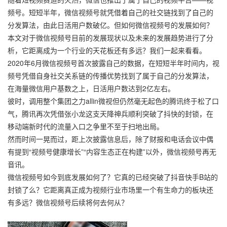
频号。短短半年，微信视频号就凭借着自己的社交链找到了自己的
分发算法，由此日活用户数破亿。但如何微信视频
号的
发展如何？
本文对于微信视频号目前的发展现状以及未来的发展趋势进行了分
析，它距离成为一个行业的天花板还有多远？我们一起来看看。
2020年6月微信视频号首次披露自己的数据，在短短半年时间内，视
频号凭借自身社交关系链的传播优势找到了属于自己的分发算法，
在海量微信用户基数之
上
，日活用户数达到2亿左右。
彼时，调用整个集团之力allin微视但仍然毫无起色的腾讯终于松了口
气，腾讯再次凭借张小龙这支天降神兵顺利突破了抖快的封锁，在
移动端新时代的流量入口之争里不至于扫地出局。
然而时间一晃而过，距上次披露信息后，除了财报和电话会议中偶
有提到“视频号健康增长”“内容生态正在构建”以外，微信视频号再无
音讯。
微信视频号如今到底发展如何了？它真的已经突破了抖音快手B站的
封锁了么？它距离真正成为视频行业市场里一个有生命力的板块还
有多远？微信视频号后续将何去何从？