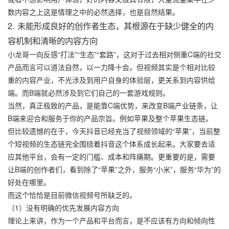
数内容之上这是情理之中的必然选择，也是自然结果。
2. 未能形成良好的创作者生态，其根源在于缺少健全的内
容机制和清晰的内容方向
小龙哥一向反感“打法”“生态”“套路”，这对于过去相对侧重C端的社交
产品而言可以道法自然，以一力降十会。但视频其实是个相对比较
重的内容产业，不光涉及到用户自身的体验层，更关系到内容供给
端。而B端就必然涉及到它们自己的一套游戏规则。
当然，真正极致的产品，是能靠C端优势，来改变B端产业链条，让
B端来迎合和服务于你的产品宗旨。例如苹果及整个苹果生态链。
但比较遗憾的在于，今天抖音已经充当了视频领域的“苹果”，当前整
个短视频的生态链完全围绕着抖音这个体系成长起来。大家要去适
应其他平台，会有一定的门槛、成本和阵痛期。更重要的是，需要
让B端的创作者们，看到除了“苹果”之外，服务“小米”，服务“华为”的
好处在哪里。
而这个恰恰是目前微信视频号所缺乏的。
（1）没有明确的优先发展内容方向
理论上来讲，作为一个产品和平台而言，是不应该有方向和倾向性