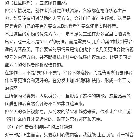
的（社区除外），应该顺其自然。
但实际情况是，创作者资源是稀缺资源，各家都在抢夺核心生产
力，如果没有相对明确的内容方向，会让创作者产生疑惑，这里是
否是合适自己的平台？要么去B站看看？要么还是实时抖音。
不过这里的明确的优先方向，一定不是员工坐在办公室里拍脑袋想
出来，也一定不是“all in”的玩法。而是需要从“用户趋势”中找到最合
适的内容品类，平台要做的事情只是“加速助推”某几类更适合微信视
频号的内容方向，并不断提炼出其中的优质内容case，让更多同类
型方向的创作者能够深谙其道。
在操作上，不是“要”和“不要”，平台不做选择。而是告诉所有创作者
什么事更适合和更好的。在分发上加以倾斜和扶持，形成一个正向
的循环。
正所谓物以类聚，人以群分，一旦形成了这样的势能，这些品类的
优质创作者自然会源源不断聚集到这里来。
但今天的微信视频号，从分发的结果和趋势来看，很难让产业上游
嗅到什么内容才是适合的。剩下的只有迷茫和无序。
（2）创作者看不到明确的上升通道
对于B站UP主而言，只要我用心做内容，我就能“上首页”。对于抖音