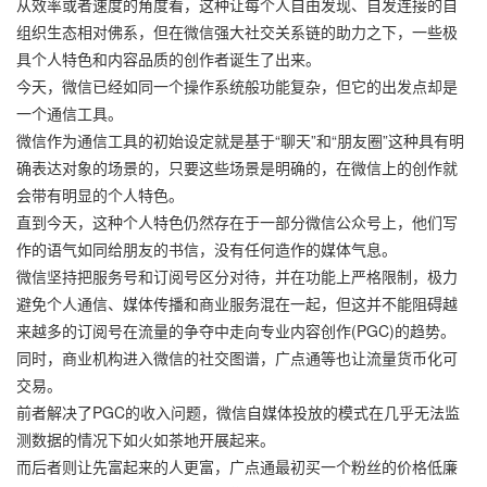
从效率或者速度的角度看，这种让每个人自由发现、自发连接的自
组织生态相对佛系，但在微信强大社交关系链的助力之下，一些极
具个人特色和内容品质的创作者诞生了出来。
今天，微信已经如同一个操作系统般功能复杂，但它的出发点却是
一个通信工具。
微信作为通信工具的初始设定就是基于“聊天”和“朋友圈”这种具有明
确表达对象的场景的，只要这些场景是明确的，在微信上的创作就
会带有明显的个人特色。
直到今天，这种个人特色仍然存在于一部分微信公众号上，他们写
作的语气如同给朋友的书信，没有任何造作的媒体气息。
微信坚持把服务号和订阅号区分对待，并在功能上严格限制，极力
避免个人通信、媒体传播和商业服务混在一起，但这并不能阻碍越
来越多的订阅号在流量的争夺中走向专业内容创作(PGC)的趋势。
同时，商业机构进入微信的社交图谱，广点通等也让流量货币化可
交易。
前者解决了PGC的收入问题，微信自媒体投放的模式在几乎无法监
测数据的情况下如火如茶地开展起来。
而后者则让先富起来的人更富，广点通最初买一个粉丝的价格低廉