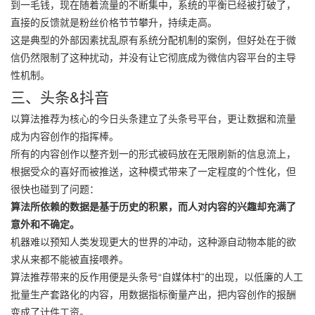
到一毛钱，现在随着流量的不断集中，系统的平衡已经被打破了，
直接的反馈就是粉丝价格节节攀升，持续走高。
这是典型的外部因素扰乱原有系统分配机制的案例，但好处在于微
信仍然限制了这种扰动，并没有让它彻底成为微信内容平台的主导
性机制。
三、头条&抖音
以算法推荐为核心的今日头条建立了头条号平台，更让数据和流量
成为内容创作的指挥棒。
所有的内容创作以整齐划一的形式被码放在无限刷新的信息流上，
根据受众的喜好而被推送，这种模式带来了一定程度的个性化，但
很快也碰到了问题：
算法所依赖的数据是基于历史的积累，而人对内容的兴趣却充满了
意外和不确定。
机器难以预知人类发现更大的世界的冲动，这种源自动物本能的欲
求从来都不能被直接喂养。
算法推荐带来的反作用便是头条号“自媒体村”的出现，以低廉的人工
批量生产套路化的内容，用数据指标衡量产出，把内容创作的报酬
变成了计件工资。