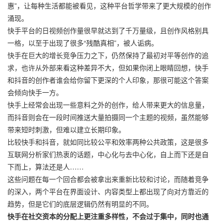
惠”，让每种生活都能被看见，这种平台哲学带来了更大规模的创作
涌现。
快手平台的日视频创作量很早就达到了千万量级，且创作风格别具
一格，以至于出现了很多“残酷真相”，被人诟病。
快手在巨大的增长竞争压力之下，仍然保持了最初对平等创作的追
求，也许从外部来看这种差异不大，但如果你闭上眼睛回想，快手
和抖音的创作者谁会给你留下更深的个人印象，那很可能这个答案
会倾向快手一方。
快手上经常会出现一些意料之外的创作，给人带来更大的信息量，
而抖音则会在一段时间推送大量拍摄同一个主题的视频，虽然能够
带来短时刺激，但难以建立长期印象。
比较快手和抖音，就如同比较公平和效率两种公共政策，这是很多
互联网分析家们热衷的话题，中心化与去中心化，自上而下还是自
下而上，算法还是人……
这些问题在每一个回合都会被拿出来重新比较和讨论，而随着竞争
的深入，两个平台在界面设计、内容类型上都出现了向对方靠近的
趋势，但是它们的底层逻辑仍然有明显的不同。
快手在社交资本的分配上更注重多样性，不会过于集中，同时也通