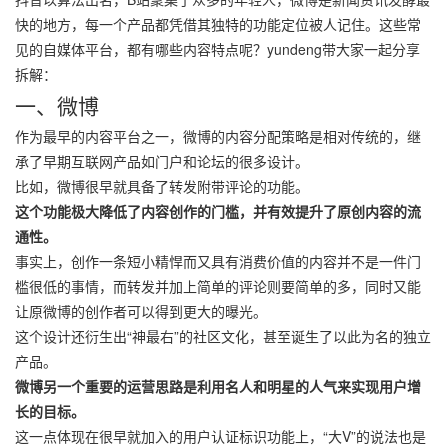
快的地方，每一个产品都凭借其独特的功能定位被人记住。这些
常
见
的
自
媒体
平台
，都
有
哪些
内容特点呢？yundeng带大家一起分享
拆解：
一、微博
作为最早的内容平台之一，微博的内容分配策略是相对传统的，继
承了早期互联网产品如门户和论坛的很多设计。
比如，微博很早就具备了转发附带评论的功能。
这个功能极大降低了内容创作的门槛，并有效提升了原创内容的流
通性。
事实上，创作一条短小精悍而又具有消费价值的内容并不是一件门
槛很低的事情，而转发并加上简单的评论则要简单的多，同时又能
让原微博的创作者可以得到更大的曝光。
这个设计还衍生出“神最右”的社区文化，甚至诞生了以此为名的独立
产品。
微博另一个重要的运营思路是利用名人和明星的人气来实现用户增
长的目标。
这一点体现在很早就加入的用户认证标识功能上，“大V”的说法也是