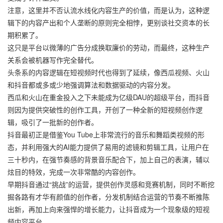
注意，这里并不否认流水线化内容生产的价值，而是认为，这种逻
辑下的内容产出和个人垄断的原则完全相悖，更别谈社交资本的长
期积累了。
这只是平台以微薄的广告分成换取廉价的劳动，而最终，这种生产
关系会被机器写作完全替代。
头条系的内容逻辑在短视频时代也得到了延续，像西瓜视频、火山
和抖音都或多或少地强调算法和数据驱动的内容分发。
西瓜和火山在重金投入之下未能成为亿级DAU的超级平台，而抖音
则因为提供突破性的创作工具，开创了一种全新的短视频创作逻
辑，吸引了一批新的创作者。
抖音最初正是借鉴You Tube上非常流行的音乐和舞蹈类视频的形
态，并利用强大的AI能力提供了易用的滤镜和剪辑工具，让用户在
三十秒内，在强节奏感的背景音乐配合下，加上自己的表演，辅以
炫目的特效，完成一次非常酷的内容创作。
早期抖音通过“挑战”的运营，提供创作灵感和竞赛机制，同时不断挖
掘各路有才华有颜值的创作者，分发机制结合运营的节奏不断推陈
出新，再加上向来强悍的增长能力，让抖音成为一个现象级的短视
频内容平台。