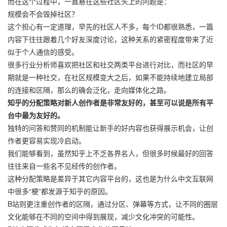
而在这个过程中，一直悬在这些社区头上的问题是：
规模会不会毁掉社区？
这个担心有一定道理，早先的社区人不多，每个ID都很熟悉，一篇
内容下往往跟着几个好友深度讨论，这种关系的紧密程度带来了近
似于个人通信的感受。
很多行业分析师喜欢把社区和社交两类平台进行对比，而社区的早
期就是一种社交，在社区规模变大之后，如果不能持续地建立局部
的连接和区隔，那么的确会泛化，走向媒体化之路。
知乎的分配策略对新人创作者是非常友好的，甚至可以说是所有平
台中最为友好的。
独特的问答和赞同的机制能让新手的好内容也获得展示机会，让创
作者更容易实现冷启动。
我们能够看到，虽然知乎上不乏各界名人，但很多时候最好的回答
往往来自一些名不见经传的创作者。
这种分配策略是差异于其它内容平台的，这也是为什么中文互联网
中很多“梗”都发源于知乎的原因。
B站则更注重创作者的区隔，通过分区、弹幕等方式，让不同的圈层
文化能够在不同的空间中得到展现，减少文化冲突的可能性。