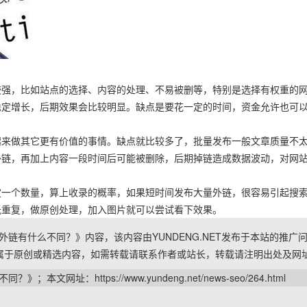
较强，比如站点的选择、内容的处理、不易被删等，特别是选择有权重的
稳定增长，后期效果会比较明显。缺点是要花一定的时间，资金允许也可
起来做其它更有价值的事情。缺点就比较多了，批量发布一般文章质量不
外链，再加上内容一段时间后可能被删除，后期掉链造成数据波动，对网
定一个数量，算上收录的概率，如果短时间发布大量外链，很容易引起搜
低重复，做原创处理，加入图片就可以尝试看下效果。
链有什么不同？》内容，该内容由YUNDENG.NET发布于本站的推广
属于原创或精选内容，如需转载请联系作者或站长，转载请注明出处及网
不同？》；本文网址：
https://www.yundeng.net/news-seo/264.html